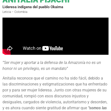
Lideresa indígena del pueblo Okaima
Leticia – Colombia
“Ser mujer y aportar a la defensa de la Amazonía no es un
honor ni un privilegio, es un mandato”
Anitalia reconoce que el camino no ha sido fácil, debido a
las discriminaciones y estigmatizaciones que ha enfrentado
por y para ser mujer lideresa. Junto con otras mujeres de su
comunidad, rompió con esos discursos injustos y
desiguales, cargados de violencia, autoritarismo y desorden,
y es ahora cuando siente gratitud de afirmar que
“somos las